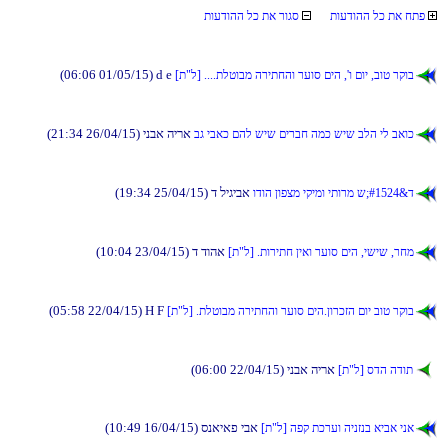
תועדוהה לכ תא חתפ
תועדוהה לכ תא רוגס
(06:06 01/05/15) d e
[ת"ל] ....תלטובמ הריתחהו רעוס םיה ,'ו םוי ,בוט רקוב
(21:34 26/04/15) ינבא הירא
בג יבאכ םהל שיש םירבח המכ שיש בלה יל באוכ
(19:34 25/04/15) ד ליגיבא
ודוה ןופצמ יקימו יתורמ ש;#1524&ד
(10:04 23/04/15) ד דוהא
[ת"ל] .תוריתח ןיאו רעוס םיה ,ישיש ,רחמ
(05:58 22/04/15) H F
[ת"ל] .תלטובמ הריתחהו רעוס םיה.ןורכזה םוי בוט רקוב
(06:00 22/04/15) ינבא הירא
[ת"ל] סדה הדות
(10:49 16/04/15) סנאיאפ יבא
[ת"ל] הפק תכרעו הינזנב איבא ינא