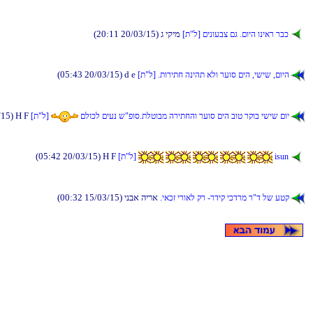
(20:11 20/03/15) ג יקימ
[ת"ל] םינועבצ םג .םויה וניאר רבכ
(05:43 20/03/15) d e
[ת"ל] .תוריתח הניהת אלו רעוס םיה ,ישיש ,םויה
/15) H F
םלוכל םיענ ש"פוס.תלטובמ הריתחהו רעוס םיה בוט רקוב ישיש םוי
[ת"ל]
(05:42 20/03/15) H F
isun
[ת"ל]
(00:32 15/03/15) ינבא הירא
.יאכז ירואל קר -רדיק יכדרמ ר"ד לש עטק