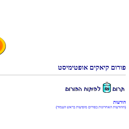
טסימיטפוא םיקאיק םורופ
תועדוה
(דומעה שארב תועיפומ םורופב תונורחאה תועדוהה)