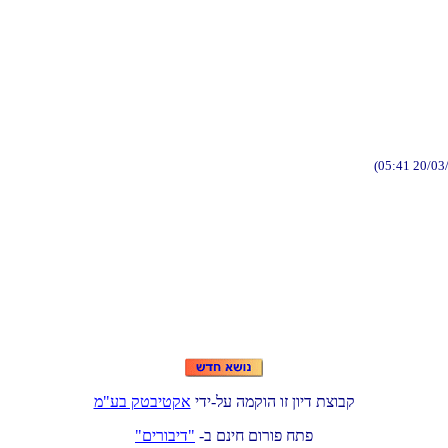
(05:41 20/03
ידי-לע המקוה וז ןויד תצובק
מ"עב קטביטקא
-ב םניח םורופ חתפ
"םירוביד"