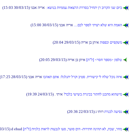
(15:03 30/03/15) ינבא הירא
: אשונב תויממע תואצרה תרדסב ליחתי ןר בורקה ינש םויב
(15:00 30/03/15) ינבא הירא
....םכל רפסל יתיצר אלש איה תמאה
(20:04 29/03/15) הירא ןב ןתיא
תופפכו םייפקשמ
(20:05 29/03/15) הירא ןב ןתיא
[ת"ל] <יוסח רפסמ> ןופלט
(17:25 28/03/15) ינבא הירא
ובהאת םתא .ולגלגתי לרקו ביטס .תירושיק יל חלש לכונ הזיא
(19:39 24/03/15) . יתיא
?דבלב ישישב תרניכב רותחל ןנכתמ אוהשימ
(20:36 22/03/15) ג יתור
תרנכל העיסנ
03/15) d ehud
[ת"ל] תוינלכ תוארל תועבגל ועס ,רעוס םיה -תוריתח הניהת אל ,תבש ,רחמ