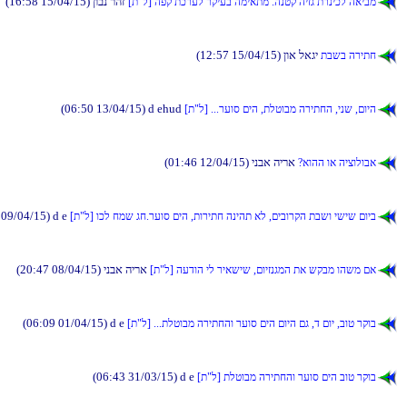
(16:58 15/04/15) ןובנ רהז
[ת"ל] הפק תכרעל רקיעב המיאתמ .הנטק היזג תרניכל האיבמ
(12:57 15/04/15) ןוא לאגי
תבשב הריתח
(06:50 13/04/15) d ehud
[ת"ל] ...רעוס םיה ,תלטובמ הריתחה ,ינש ,םויה
(01:46 12/04/15) ינבא הירא
?אוהה וא היצולובא
 09/04/15) d e
[ת"ל] וכל חמש גח.רעוס םיה ,תוריתח הניהת אל ,םיבורקה תבשו ישיש םויב
(20:47 08/04/15) ינבא הירא
[ת"ל] העדוה יל ריאשיש ,םויזנגמה תא שקבמ והשמ םא
(06:09 01/04/15) d e
[ת"ל] ...תלטובמ הריתחהו רעוס םיה םויה םג ,ד םוי ,בוט רקוב
(06:43 31/03/15) d e
[ת"ל] תלטובמ הריתחהו רעוס םיה בוט רקוב