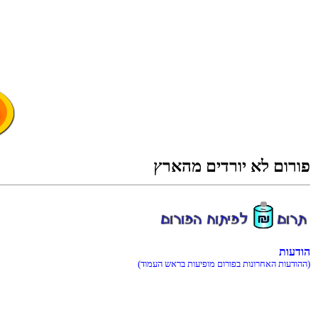
ץראהמ םידרוי אל םורופ
תועדוה
(דומעה שארב תועיפומ םורופב תונורחאה תועדוהה)