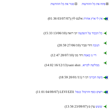
תועדוהה לכ תא חתפ
תועדוהה לכ תא רוגס
(01:36 03/07/07) ןיול סכלא
תרחא ץרא יל ןיא
(15:33 13/06/10) האור ינוי
העקשה לע דובכה לכ
(20:59 27/06/10) ריבס ידוד
הבוגת
(12:47 28/07/10) ינמ דוד
תמאב ונ ייד
(14:02 16/12/13) tairi shiri
..אורקל הצילממ
(18:59 20/01/11) ר ינד
ינורבח השמ
(11:01 04/09/07) LEVI EZI1
!וסנכ ?הברהו ףסכ םיצור
(13:56 23/09/07) ס ןרע
ששש