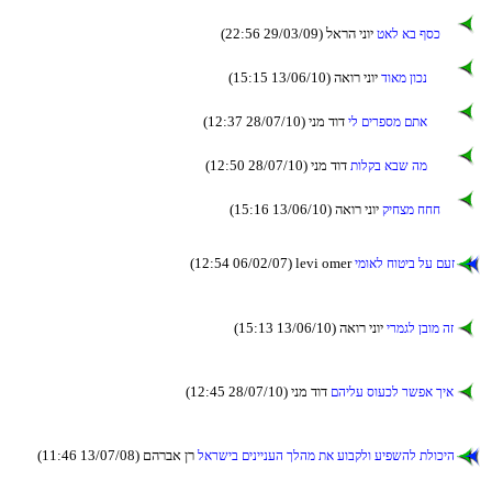
(22:56 29/03/09) לארה ינוי
טאל אב ףסכ
(15:15 13/06/10) האור ינוי
דואמ ןוכנ
(12:37 28/07/10) ינמ דוד
יל םירפסמ םתא
(12:50 28/07/10) ינמ דוד
תולקב אבש המ
(15:16 13/06/10) האור ינוי
קיחצמ חחח
(12:54 06/02/07) levi omer
ימואל חוטיב לע םעז
(15:13 13/06/10) האור ינוי
ירמגל ןבומ הז
(12:45 28/07/10) ינמ דוד
םהילע סועכל רשפא ךיא
(11:46 13/07/08) םהרבא ןר
לארשיב םיניינעה ךלהמ תא עובקלו עיפשהל תלוכיה