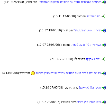
(14:19 25/10/09) דלפ ןרומ
?םואבנשריקו ןודנול תינכותה תא רוגסל םיכלוהש םתעמש
(15:11 13/06/10) האור ינוי
םיניינעמ םה
(10:57 19/04/10) ירדא ןדע
"שא יביתנ" טרסה רודיש
(12:07 28/08/06) k mimi
!תוארל הבוח !ללק ףףףףסכ
(21:06 25/11/08) ונל רוטקיו
לק ןכא עמשנ
(17:14 13/08/08) ריבד יר
הנתמכ ןיוצמ םייגוזו םיישיא םיזאסמ הגיגח תויהל לוכי םוי לכ
(15:19 07/05/08) רנשריק הרש
!ןמאיי אל !!הרוק הז
(11:02 28/08/07) לראומס השמ
רתויב קזח והשמ וסנכ