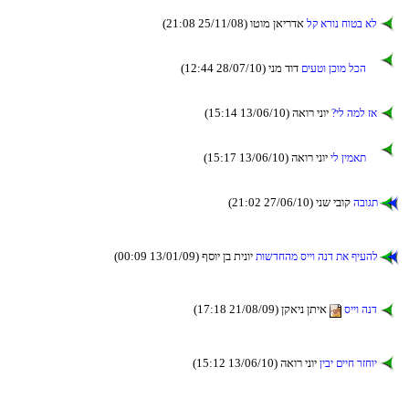
(21:08 25/11/08) וטומ ןאירדא
לק ארונ חוטב אל
(12:44 28/07/10) ינמ דוד
םיעטו ןכומ לכה
(15:14 13/06/10) האור ינוי
?יל המל זא
(15:17 13/06/10) האור ינוי
יל ןימאת
(21:02 27/06/10) ינש יבוק
הבוגת
(00:09 13/01/09) ףסוי ןב תינוי
תושדחהמ סייו הנד תא ףיעהל
(17:18 21/08/09) ןקאינ ןתיא
סייו הנד
(15:12 13/06/10) האור ינוי
ןיבי םייח רזחוי