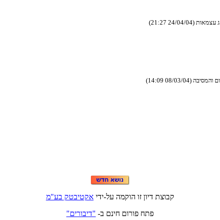
ע גח םילבמו םיריכמ םישגפנ
) םכלש ןימה ייח תא ורפשת ךכ
ידי-לע המקוה וז ןויד תצובק
מ"עב קטביטקא
-ב םניח םורופ חתפ
"םירוביד"