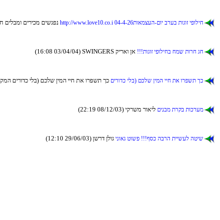
(21:27 24/04/04) תואמצ
http://www.love10.co.i 04-4-26תואמצעה-םוי ברעב תוגוז יפוליח
(16:08 03/04/04) SWINGERS קיראו ןא
!!!תוגוז יפוליחב חמש תורח גח
(14:09 08/03/04) הביסמהו םוקמה םירודכ ילב
םירודכ ילב) םכלש ןימה ייח תא ורפשת ךכ
(22:19 08/12/03) יקרשמ רואיל
םינבמ תרקב תוכרעמ
(12:10 29/06/03) ןשרד ןלוג
ינואג טושפ !!!ףסכ הברה תיישעל הטיש