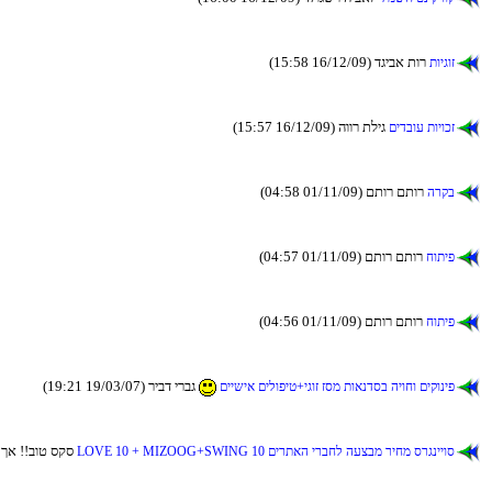
(15:58 16/12/09) דגיבא תור
תויגוז
(15:57 16/12/09) הוור תליג
םידבוע תויוכז
(04:58 01/11/09) םתור םתור
הרקב
(04:57 01/11/09) םתור םתור
חותיפ
(04:56 01/11/09) םתור םתור
חותיפ
(19:21 19/03/07) ריבד ירבג
םיישיא םילופיט+יגוז זסמ תואנדסב היוחו םיקוניפ
(00:32 5/01/06
LOVE 10 + MIZOOG+SWING 10 םירתאה ירבחל העצבמ ריחמ סרגנייוס