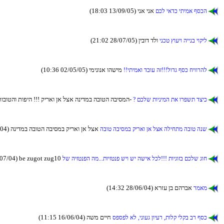
(18:03 13/09/05) ינא ינא
םכל יאדכ יתימא ףסכה
(21:02 28/07/05) ןיבוד דלו
ינכט ץועיו היינב יוקיל
(10:36 02/05/05) ימינונא והשימ
!!יתימאו דבוע הז!!!לודג ףסכ חיוורהל
(23:24 04/10/04) תובוטהו תופיה !!! קיראו ןא לצא הנ
? םכלש תוינימה תא ורפשת דציכ
(17:00 15/09/04) הנידמב הבוטה הביסמב
הבוט הביסמב קיראו ןא לצא הליחתמ הבוט הנש
/07/04) be zugot zug10
לש היזטנפה המ...תויזטנפ שיו שי השיא לכל!!! תויגוזב םכלש גוח
(14:32 28/06/04) ארזע ןב םהרבא
רמאמ
(11:15 16/06/04) השמ םייח
ספספל אל ,ינועג ןויער ,תולק ילקב בר ףסכ