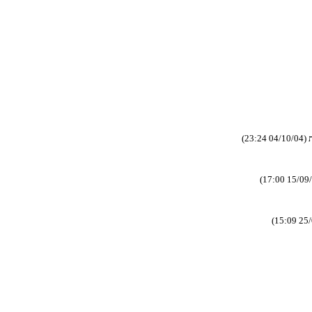
ידמב הבוטה הביסמה-
 קיראו ןא לצא
(15:09 25