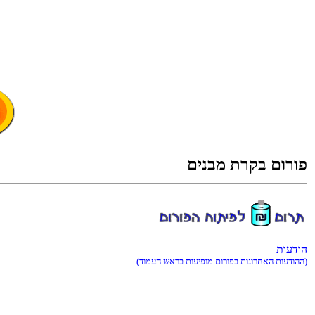
םינבמ תרקב םורופ
תועדוה
(דומעה שארב תועיפומ םורופב תונורחאה תועדוהה)