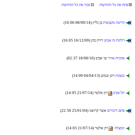
תועדוהה לכ תא חתפ
תועדוהה לכ תא רוגס
(16:06 08/09/14) ץילג ןב
תיעוצקמ הטירח
(16:05 16/12/09) ןהכ תיור
ונחנא הז תותלד
(02:37 18/08/10) ביבא יש
ריווא תוינזוא
(14:09 04/04/13) שמש ןנור
תוקעמ
(14:05 21/07/14) רטלא ןור
ביבא לת
(22:50 25/01/04) ינאורק רשא
םירוביד םתס
(14:03 21/07/14) רטלא ןור
הלצמה