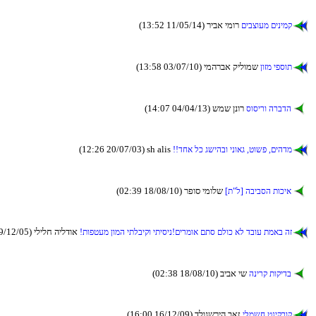
(13:52 11/05/14) ריבא ימור
םיבצועמ םינימק
(13:58 03/07/10) ימהרבא קילומש
ןוזמ יפסות
(14:07 04/04/13) שמש ןנור
סוסירו הרבדה
(12:26 20/07/03) sh alis
!!דחא לכ גשיהבו ינואג ,טושפ ,םיהדמ
(02:39 18/08/10) רפוס ימולש
[ת"ל] הביבסה תוכיא
(13:24 19/12/05) יליל
!תופטעמ ןומה יתלביקו יתיסינ!םירמוא םתס םלוכ אל דבוע תמאב הז
(02:38 18/08/10) ביבא יש
הנירק תוקידב
(16:00 16/12/09) דלוגשריה באז
ילמשח טניקרוק