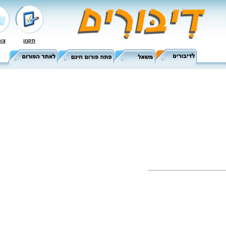
ןונקת
רש