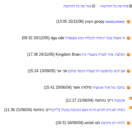
תועדוהה לכ תא חתפ
תועדוהה לכ תא רוגס
(13:05 15/11/06) yoyo goopy
money,money
(09:32 20/12/05) dga ode
!תופטעמ ןומה יתלביקו יתיסינ! דבוע תמאב הז
(17:38 24/11/05) Kingdom Brain
תיב ירועשב הרזעל רתא :הצלמה
(15:24 13/09/05) ינא ינא
םכלש ףסכה תימעפ דח העקשהב וצרת םא
(15:41 20/06/04) רשא היווליס
היצמינא רתא לש תבותכ
(11:27 21/06/04) ימותחנ יקיר
היצמינא
(11:36 21/06/04) ימותחנ יקיר
[ת"ל] ?הנוכנ תבותכה םאה.הז ףד אורקל ןתינ אל.יתיסינ
(19:31 04/06/04) eshel ונמ
בושחימ זכר תויהל