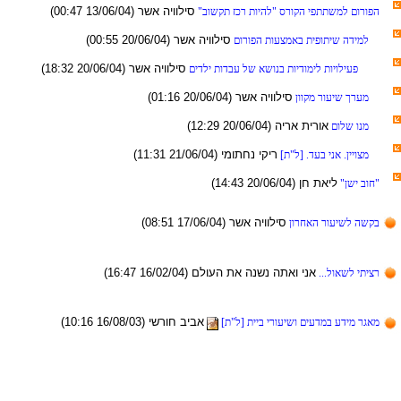
(00:47 13/06/04) רשא היווליס
"בושקת זכר תויהל" סרוקה יפתתשמל םורופה
(00:55 20/06/04) רשא היווליס
םורופה תועצמאב תיפותיש הדימל
(18:32 20/06/04) רשא היווליס
םידלי תודבע לש אשונב תוידומיל תויוליעפ
(01:16 20/06/04) רשא היווליס
ןווקמ רועיש ךרעמ
(12:29 20/06/04) הירא תירוא
םולש ונמ
(11:31 21/06/04) ימותחנ יקיר
[ת"ל] .דעב ינא .ןייוצמ
(14:43 20/06/04) ןח תאיל
"ןשי בוח"
(08:51 17/06/04) רשא היווליס
ןורחאה רועישל השקב
(16:47 16/02/04) םלועה תא הנשנ התאו ינא
...לואשל יתיצר
(10:16 16/08/03) ישרוח ביבא
[ת"ל] תייב ירועישו םיעדמב עדימ רגאמ