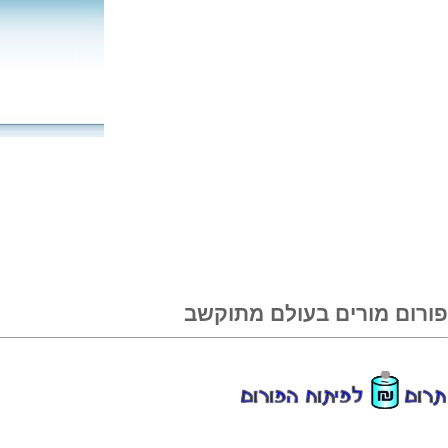
בשקותמ םלועב םירומ םורופ