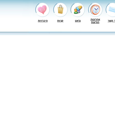
תונורחא
ק רוצ
טא'צ
תוינק
תויורכיה
תועדוה