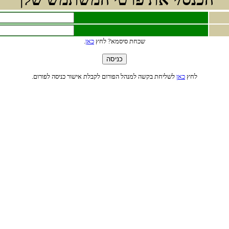
ץחל ?אמסיס תחכש
ןאכ
.
ץחל
ןאכ
.םורופל הסינכ רושיא תלבקל םורופה להנמל השקב תחילשל